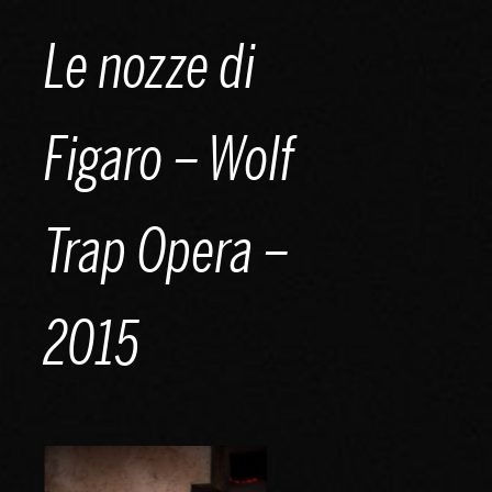
Skip
Le nozze di
to
content
Figaro – Wolf
Trap Opera –
2015